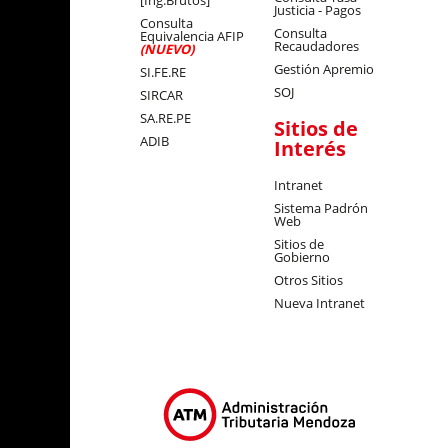
[Ing.Brutos]
Justicia - Pagos
Consulta
Consulta
Equivalencia AFIP
Recaudadores
(NUEVO)
Gestión Apremio
SI.FE.RE
SOJ
SIRCAR
SA.RE.PE
Sitios de
ADIB
Interés
Intranet
Sistema Padrón
Web
Sitios de
Gobierno
Otros Sitios
Nueva Intranet