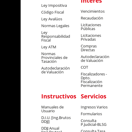
Interés
Ley Impositiva
Vencimientos
Código Fiscal
Recaudación
Ley Avalúos
Licitaciones
Normas Legales
Públicas
Ley
Licitaciones
Responsabilidad
Privadas
Fiscal
Compras
Ley ATM
Directas
Normas
Autodeclaración
Provinciales de
de Valuación
Tasación
COT
Autodeclaración
de Valuación
Fiscalizadores -
Dpto.
Fiscalización
Permanente
Instructivos
Servicios
Manuales de
Ingresos Varios
Usuario
Formularios
D.I.U. [Ing.Brutos
Consulta
DDJJ]
P.Judicial-BLSG
DDJJ Anual
Consulta Tasa