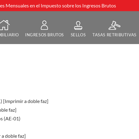
s Mensuales en el Impuesto sobre los Ingresos Brutos
BILIARIO
INGRESOS BRUTOS
SELLOS
TASAS RETRIBUTIVAS
) [Imprimir a doble faz]
ble faz]
os (AE-01)
a doble faz]