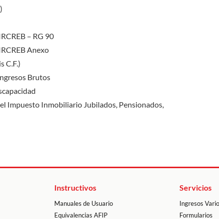
)
SIRCREB – RG 90
 SIRCREB Anexo
s C.F.)
Ingresos Brutos
scapacidad
l Impuesto Inmobiliario Jubilados, Pensionados,
Instructivos
Servicios
Manuales de Usuario
Ingresos Vari
Equivalencias AFIP
Formularios