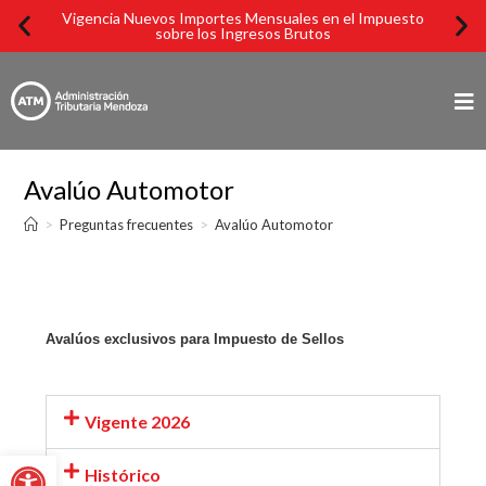
Vigencia Nuevos Importes Mensuales en el Impuesto
Imp
sobre los Ingresos Brutos
Avalúo Automotor
>
Preguntas frecuentes
>
Avalúo Automotor
Avalúos exclusivos para Impuesto de Sellos
Vigente 2026
Abrir barra de herramientas
Histórico