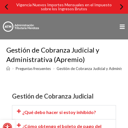
Vigencia Nuevos Importes Mensuales en el Impuesto
Imp
sobre los Ingresos Brutos
Gestión de Cobranza Judicial y
Administrativa (Apremio)
>
Preguntas frecuentes
>
Gestión de Cobranza Judicial y Administra
Gestión de Cobranza Judicial
¿Qué debo hacer si estoy inhibido?
Abrir barra de herramientas
¿Cómo obtengo el boleto de pago del