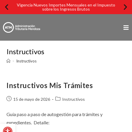
Vigencia Nuevos Importes Mensuales en el Impuesto
Imp
sobre los Ingresos Brutos
Instructivos
>
Instructivos
Instructivos Mis Trámites
15 de mayo de 2026
Instructivos
Guía paso a paso de autogestión para trámites y
expedientes. Detalle:
Abrir barra de herramientas