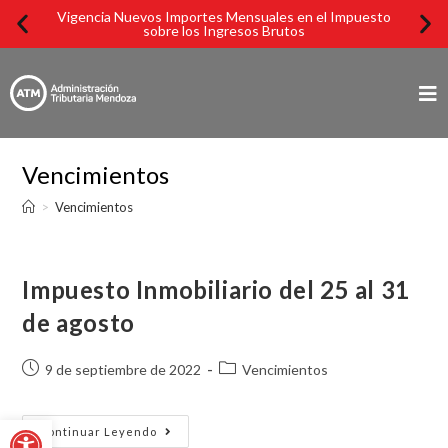
Vigencia Nuevos Importes Mensuales en el Impuesto
Imp
sobre los Ingresos Brutos
Vencimientos
>
Vencimientos
Impuesto Inmobiliario del 25 al 31
de agosto
9 de septiembre de 2022
Vencimientos
Abrir barra de herramientas
Continuar Leyendo