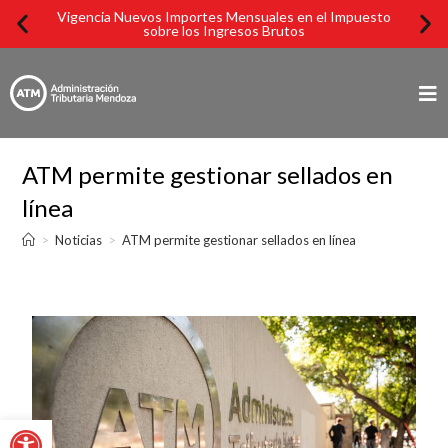
Vigencia Nuevos Importes Mensuales en el Impuesto
Imp
sobre los Ingresos Brutos
ATM permite gestionar sellados en
línea
>
Noticias
>
ATM permite gestionar sellados en línea
Abrir barra de herramientas