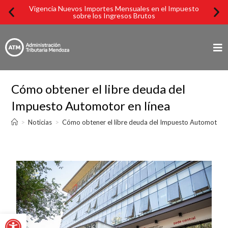
Vigencia Nuevos Importes Mensuales en el Impuesto
Imp
sobre los Ingresos Brutos
Cómo obtener el libre deuda del
Impuesto Automotor en línea
>
Noticias
>
Cómo obtener el libre deuda del Impuesto Automotor e
Abrir barra de herramientas