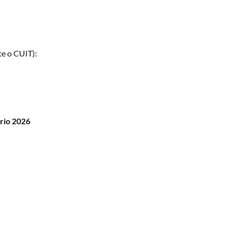
te o CUIT):
ario 2026